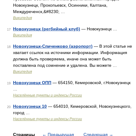
Новокузнецк, Прокопьевск, Осинники, Калтана,
Междуреченск,&#8230; …
Википедия
Новокузнецк (регбийный клуб)
— Новокузнецк …
17
Википедия
Новокузнецк-Спиченково (аэропорт)
— В этой статье не
18
хватает ссылок на источники информации. Информация
должна быть проверяема, иначе она может быть
поставлена под сомнение и удалена. Вы можете …
Википедия
Новокузнецк ОПП
— 654150, Кемеровской, г.Новокузнецк
19
…
Населённые пункты и индексы России
Новокузнецк 10
— 654010, Кемеровской, Новокузнецкого,
20
город …
Населённые пункты и индексы России
Страницы
←
Предыдущая
Следующая
→