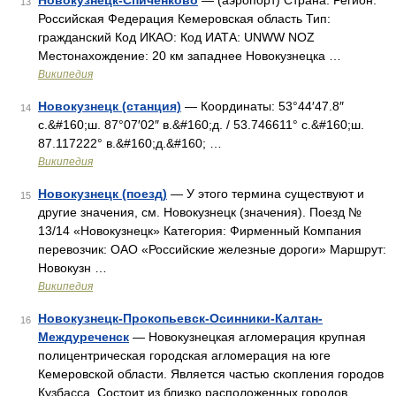
Новокузнецк-Спиченково
— (аэропорт) Страна: Регион:
13
Российская Федерация Кемеровская область Тип:
гражданский Код ИКАО: Код ИАТА: UNWW NOZ
Местонахождение: 20 км западнее Новокузнецка …
Википедия
Новокузнецк (станция)
— Координаты: 53°44′47.8″
14
с.&#160;ш. 87°07′02″ в.&#160;д. / 53.746611° с.&#160;ш.
87.117222° в.&#160;д.&#160; …
Википедия
Новокузнецк (поезд)
— У этого термина существуют и
15
другие значения, см. Новокузнецк (значения). Поезд №
13/14 «Новокузнецк» Категория: Фирменный Компания
перевозчик: ОАО «Российские железные дороги» Маршрут:
Новокузн …
Википедия
Новокузнецк-Прокопьевск-Осинники-Калтан-
16
Междуреченск
— Новокузнецкая агломерация крупная
полицентрическая городская агломерация на юге
Кемеровской области. Является частью скопления городов
Кузбасса. Состоит из близко расположенных городов